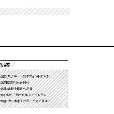
日推荐
收藏
]
无琢之美——读于莲的“佛像”系列
收藏
]
张宗祥和他的时代
收藏
]
钱永根中国画作品展
收藏
]
“离散”在海外的华人艺术家回家了
收藏
]
台湾艺术家王侠军：用瓷艺展现中...