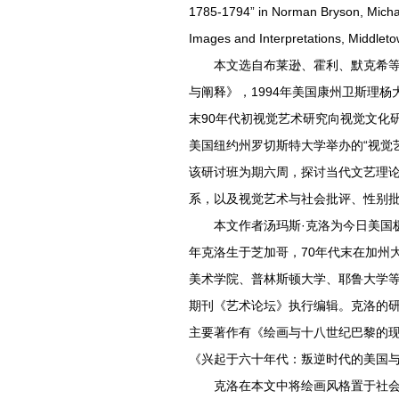
1785-1794” in Norman Bryson, Michael
Images and Interpretations, Middleto
本文选自布莱逊、霍利、默克希等美
与阐释》，1994年美国康州卫斯理杨
末90年代初视觉艺术研究向视觉文化研
美国纽约州罗切斯特大学举办的“视觉
该研讨班为期六周，探讨当代文艺理
系，以及视觉艺术与社会批评、性别
本文作者汤玛斯·克洛为今日美国极
年克洛生于芝加哥，70年代末在加州
美术学院、普林斯顿大学、耶鲁大学
期刊《艺术论坛》执行编辑。克洛的
主要著作有《绘画与十八世纪巴黎的
《兴起于六十年代：叛逆时代的美国
克洛在本文中将绘画风格置于社会历