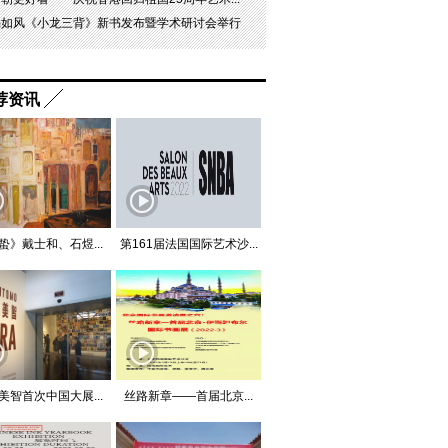
杨如风《小龙三背》新书发布暨学术研讨会举行
荐资讯
蛰》戴士和、石煜...
第161届法国国际艺术沙...
美智首次中国大展...
丝路新章——首届北京...