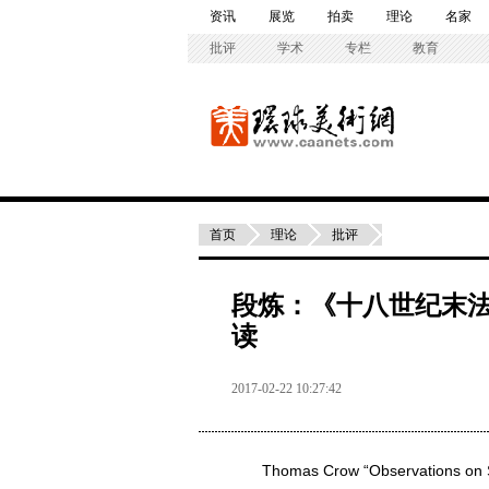
资讯
展览
拍卖
理论
名家
批评
学术
专栏
教育
首页
理论
批评
段炼：《十八世纪末
读
2017-02-22 10:27:42
Thomas Crow “Observations on Styl