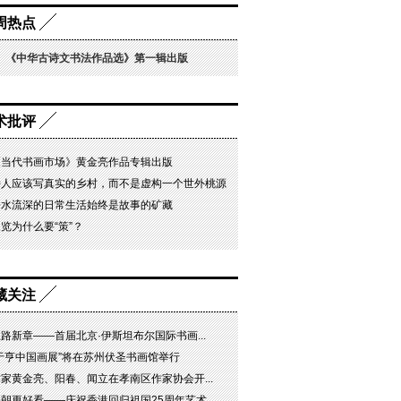
周热点
《中华古诗文书法作品选》第一辑出版
术批评
《当代书画市场》黄金亮作品专辑出版
诗人应该写真实的乡村，而不是虚构一个世外桃源
静水流深的日常生活始终是故事的矿藏
览为什么要“策”？
藏关注
路新章——首届北京·伊斯坦布尔国际书画...
“于亨中国画展”将在苏州伏圣书画馆举行
家黄金亮、阳春、闻立在孝南区作家协会开...
朝更好看——庆祝香港回归祖国25周年艺术...