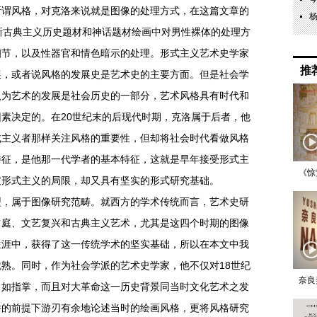
所谓风格，对克洛来说就是图像的处理方式，在这篇文章的
新古典主义历史题材和神话题材绘画中对男性裸体的处理方
细节，以及性器官和情色暗示的处理。形式主义艺术史学家
推
展，或者说风格的发展史是艺术史的主要方面。但是社会学
认为艺术的发展是社会历史的一部分，艺术风格具有时代和
素决定的。在20世纪末的后现代时期，克洛属于后者，他
式主义者那样关注风格的重要性，但却将社会时代看做风格
特征，是他那一代学者的基本特征，这就是早年接受形式主
《惊
破形式主义的局限，却又具有坚实的形式研究基础。
属于图像研究范畴。就西方的学术传统而言，艺术史研
占庭、文艺复兴和古典主义艺术，尤其是这四个时期的图像
生涯中，获得了这一传统学术的坚实基础，所以在本文中我
熟。同时，作为社会学派的艺术史学家，他不仅对18世纪
奈良
了如指掌，而且对大革命这一历史背景同当时文化艺术之发
件的前提下游刃有余地论述当时的绘画风格，更将风格研究