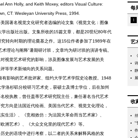
 Ann Holly, and Keith Moxey, editors Visual Culture:
每
wn, CT: Wesleyan University Press, 1994.
1
国著名视觉文化研究者选编的论文集《视觉文化：图像
大学出版社出版。文集所收的15篇文章，都是20世纪80年代
究转向时期的理论奠基之作。这15位作者参加了1989年在
艺
艺术理论与阐释”暑期研讨班，文章均为研讨班的演讲专稿。
论对视觉艺术研究的影响，涉及图像发展与艺术发展的关
批评等学术新倾向的关系问题。
有影响的艺术批评家、纽约大学艺术学院史论教授。1948
展
大学洛杉矶分校研习艺术史，获硕士及博士学位，后在加州
等名校执教，曾任盖蒂艺术研究院主任，兼任著名当代艺术
收
研究方向是法国近代绘画、美国当代艺术、视觉文化理论，
现实生活》、《竞相效仿：为法国大革命而当艺术家》、
丝
与欧洲艺术》、《大众文化里的现代艺术》等。
作
史的语境中进行考察，以二者的关系来解释风格的发
今