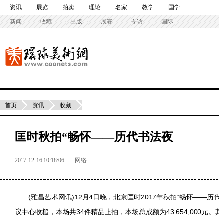
资讯
展览
拍卖
理论
名家
教学
国学
新闻
收藏
出版
展赛
专访
国际
首页
资讯
收藏
匡时秋拍“畅怀——历代书法夜
2017-12-16 10:18:06
网络
(雅昌艺术网讯)12月4日晚，北京匡时2017年秋拍“畅怀——历
议中心收槌，本场共34件精品上拍，本场总成额为43,654,000