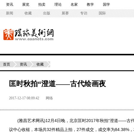
资讯
展览
拍卖
理论
名家
教学
国学
新闻
收藏
出版
展赛
专访
国际
首页
资讯
收藏
匡时秋拍“澄道——古代绘画夜
2017-12-17 08:09:42
网络
(雅昌艺术网讯)12月4日晚，北京匡时2017年秋拍“澄道——古
议中心收槌，本场共32件精品上拍，27件成交，成交率为84.38%，本