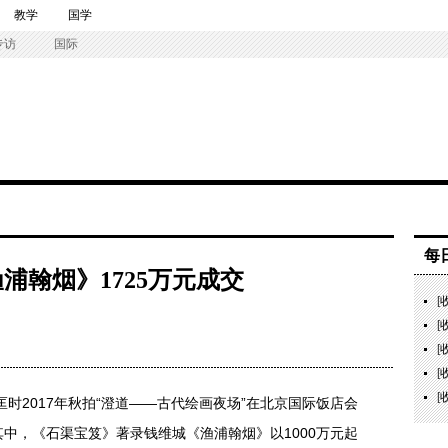
教学
国学
专访
国际
每
浦翰烟》1725万元成交
[
[
[
[
[
时2017年秋拍“澄道——古代绘画夜场”在北京国际饭店会
其中，《石渠宝笈》著录钱维城《渔浦翰烟》以1000万元起