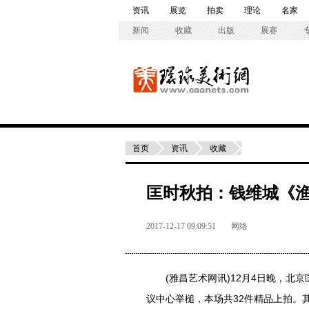
资讯
展览
拍卖
理论
名家
新闻
收藏
出版
展赛
首页
资讯
收藏
匡时秋拍：钱维城《渔
2017-12-17 09:09:51
网络
(雅昌艺术网讯)12月4日晚，北京匡
议中心举槌，本场共32件精品上拍。