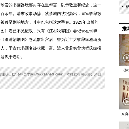
爱的书画器玩都封存在重华宫，以示敬重和纪念，这一
了百余年。清末政事动荡，紫禁城内状况频出，皇室收藏散
被移至别的地方，其中也包括这对手卷。1929年出版的
推
烟图》卷已不见记载，只有《江村秋霁图》卷记录在钟粹
件《渔浦朝烟图》卷流散出宫后，曾为近世大收藏家程琦所
安人，于古代书画名迹收藏丰富。近人黄君实曾为程氏编撰
复题识于卷后。
《惊
出处“环球美术网www.caanets.com”；本站发布内容部分来自
奈良