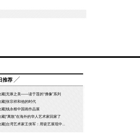
日推荐
收藏
]
无琢之美——读于莲的“佛像”系列
收藏
]
张宗祥和他的时代
收藏
]
钱永根中国画作品展
收藏
]
“离散”在海外的华人艺术家回家了
收藏
]
台湾艺术家王侠军：用瓷艺展现中...