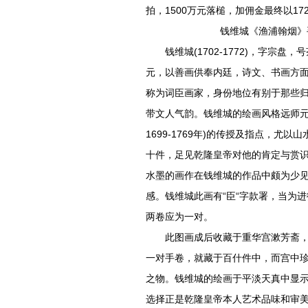
拍，1500万元落槌，加佣金最终以1725万元
钱维城《渔浦翰烟》手卷 纸本
钱维城(1702-1772)，字宗盘，
元，以善画供奉内廷，诗文、书画方
称为词臣画家，身份地位有别于那些
带文人气韵。钱维城的绘画风格远师元
1699-1769年)的传授及指点，
十件，足见乾隆皇帝对他的肯定与赏
水墨的画作在钱维城的作品中颇为少
感。钱维城此画有“臣“字款署，当为
两卷应为一对。
此图画成后收藏于重华宫漱芳斋，画
一对手卷，就藏于百什件中，而宫中
之物。钱维城的绘画于平淡天真中显
选择正是乾隆皇帝本人艺术品味和审