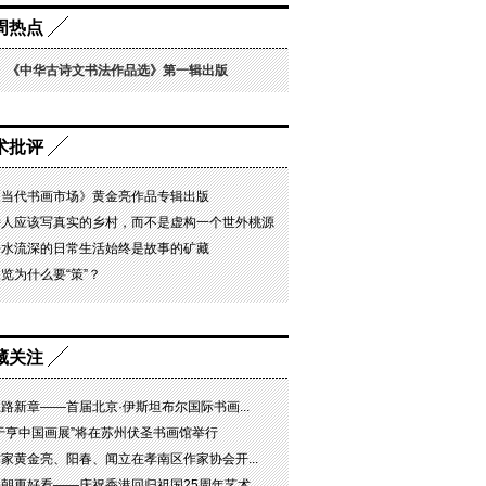
周热点
《中华古诗文书法作品选》第一辑出版
术批评
《当代书画市场》黄金亮作品专辑出版
诗人应该写真实的乡村，而不是虚构一个世外桃源
静水流深的日常生活始终是故事的矿藏
览为什么要“策”？
藏关注
路新章——首届北京·伊斯坦布尔国际书画...
“于亨中国画展”将在苏州伏圣书画馆举行
家黄金亮、阳春、闻立在孝南区作家协会开...
朝更好看——庆祝香港回归祖国25周年艺术...