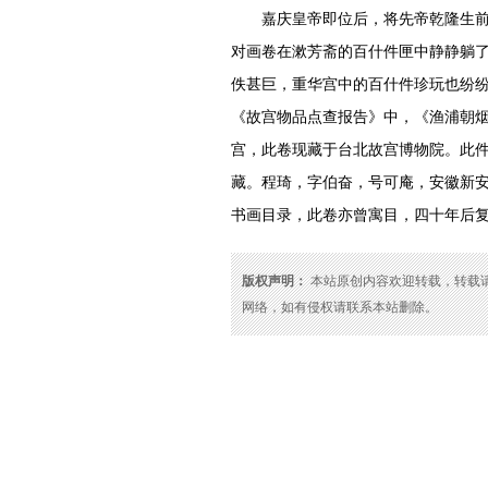
嘉庆皇帝即位后，将先帝乾隆生前珍
对画卷在漱芳斋的百什件匣中静静躺
佚甚巨，重华宫中的百什件珍玩也纷纷
《故宫物品点查报告》中，《渔浦朝
宫，此卷现藏于台北故宫博物院。此
藏。程琦，字伯奋，号可庵，安徽新
书画目录，此卷亦曾寓目，四十年后
版权声明：
本站原创内容欢迎转载，转载请注明
网络，如有侵权请联系本站删除。