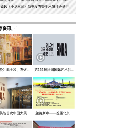
杨如风《小龙三背》新书发布暨学术研讨会举行
荐资讯
蛰》戴士和、石煜...
第161届法国国际艺术沙...
美智首次中国大展...
丝路新章——首届北京...