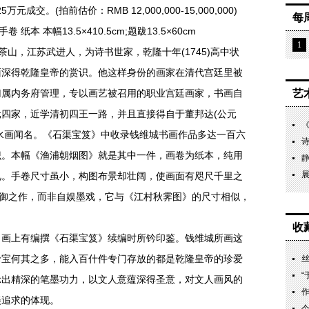
成交。(拍前估价：RMB 12,000,000-15,000,000)
每
 本幅13.5×410.5cm;题跋13.5×60cm
1
号茶山，江苏武进人，为诗书世家，乾隆十年(1745)高中状
面深得乾隆皇帝的赏识。他这样身份的画家在清代宫廷里被
归属内务府管理，专以画艺被召用的职业宫廷画家，书画自
艺
四家，近学清初四王一路，并且直接得自于董邦达(公元
尤以山水画闻名。《石渠宝笈》中收录钱维城书画作品多达一百六
识。本幅《渔浦朝烟图》就是其中一件，画卷为纸本，纯用
展
见。手卷尺寸虽小，构图布景却壮阔，使画面有咫尺千里之
进御之作，而非自娱墨戏，它与《江村秋霁图》的尺寸相似，
收
上有编撰《石渠宝笈》续编时所钤印鉴。钱维城所画这
珍宝何其之多，能入百什件专门存放的都是乾隆皇帝的珍爱
丝
示出精深的笔墨功力，以文人意蕴深得圣意，对文人画风的
作
美追求的体现。
今