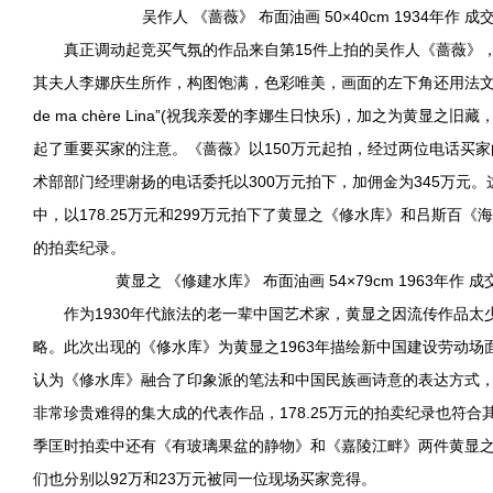
吴作人 《蔷薇》 布面油画 50×40cm 1934年作 成
真正调动起竞买气氛的作品来自第15件上拍的吴作人《蔷薇》，这
其夫人李娜庆生所作，构图饱满，色彩唯美，画面的左下角还用法文写下“Heur
de ma chère Lina”(祝我亲爱的李娜生日快乐)，加之为黄显
起了重要买家的注意。《蔷薇》以150万元起拍，经过两位电话买
术部部门经理谢扬的电话委托以300万元拍下，加佣金为345万元
中，以178.25万元和299万元拍下了黄显之《修水库》和吕斯百
的拍卖纪录。
黄显之 《修建水库》 布面油画 54×79cm 1963年作 成
作为1930年代旅法的老一辈中国艺术家，黄显之因流传作品太
略。此次出现的《修水库》为黄显之1963年描绘新中国建设劳动场
认为《修水库》融合了印象派的笔法和中国民族画诗意的表达方式
非常珍贵难得的集大成的代表作品，178.25万元的拍卖纪录也符
季匡时拍卖中还有《有玻璃果盆的静物》和《嘉陵江畔》两件黄显之1
们也分别以92万和23万元被同一位现场买家竞得。