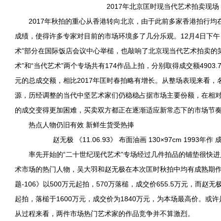
2017年北京匡时现当代艺术拍卖现场
2017年秋拍的重心从香港转向北京，由于此前多家香港拍行均
成绩，使得许多专家对目前的市场环境多了几分乐观。12月4日下午
术”部分在国际饭店会议中心举槌，也敲响了北京现当代艺术拍卖的
术”和“当代艺术”两个专场共有174作品上拍，分别取得成交额4903.7万
元的总成交额，相比2017年匡时春拍略有增长。从整场表现来看，
源，历经调整的当代中坚艺术家们仍稳稳占据市场主要份额，在相
的成交变得更加困难，买卖双方都正在逐渐适应新常态下的市场节
热点人物仍旧有效 新鲜生货受热捧
赵无极 《11.06.93》 布面油画 130×97cm 1993年作
率先开始的“二十世纪现代艺术”专场经过几件拍品的铺垫很快进
术市场的热门人物，吴大羽和赵无极在本次匡时秋拍中均有成熟期
题-106》以500万元起拍，570万落槌，成交价655.5万元，而赵无极《
起拍，落槌于1600万元，成交价为1840万元，为本场最高价。或
从过程来看，两件市场热门艺术家的作品竞争并不算激烈。