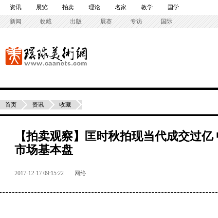
资讯
展览
拍卖
理论
名家
教学
国学
新闻
收藏
出版
展赛
专访
国际
首页
资讯
收藏
【拍卖观察】匡时秋拍现当代成交过亿
市场基本盘
2017-12-17 09:15:22
网络