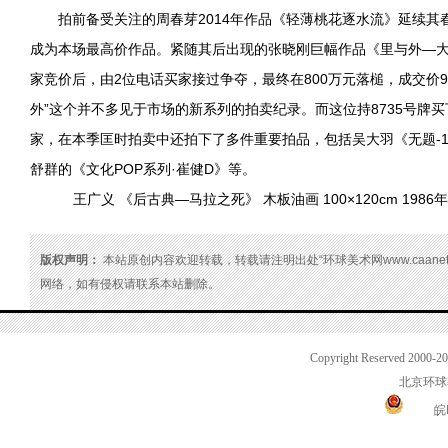
拍前备受关注的周春芽2014年作品《轻薄桃花逐水流》延续其春拍
成为本场最高价作品。紧随其后出现的张晓刚巨幅作品《里与外—大
家竞价后，由2位电话买家接过争夺，最终在800万元落槌，成交价9
外”这个并不多见于市场的新系列的拍卖纪录。而这位持8735号牌
家，在本季匡时拍卖中还拍下了多件重要拍品，包括吴大羽《无题-1
舒群的《文化POP系列·崔健D》等。
王广义 《后古典—马拉之死》 木板油画 100×120cm 1986年
版权声明：
本站原创内容欢迎转载，转载请注明出处“环球美术网www.caanet
网络，如有侵权请联系本站删除。
Copyright Reserved 2000-2
北京环球
皖