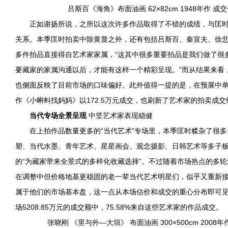
吕斯百《海角》布面油画 62×82cm 1948年作 成
正如谢扬所说，之所以这次许多作品取得了不错的成绩，与匡时
关系。本季匡时拍卖中除黄显之外，还有包括吕斯百、秦宣夫、徐
多件拍品直接得自艺术家家属，“这其中很多重要拍品是我们做了很
要藏家的家属沟通以后，才能有这样一个精彩呈现。”而从结果来看
也侧面反映了目前市场的口味偏好。此外值得一提的是，在预展中
作《小蝌蚪找妈妈》以172.5万元成交，也刷新了艺术家的拍卖成交
当代专场全景呈现
中坚艺术家表现稳健
在上拍作品数量更多的“当代艺术”专场里，本季匡时糅杂了很多
塑、当代水墨、青年艺术、星星画会、观念摄影、日韩艺术等多子
的“为藏家带来全景式的多样化收藏选择”。不过随着市场热点的多
在调整中但价格地基更稳固的老一辈当代艺术明星们，似乎又重新
属于他们的市场基本盘，这一点从本场估价和成交的重心分布即可见
场5208.85万元的成交额中，75.58%来自这些艺术家的作品成交。
张晓刚 《里与外—大坝》 布面油画 300×500cm 2008