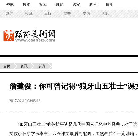
资讯
展览
拍卖
理论
名家
教学
国学
新闻
收藏
出版
展赛
专访
国际
首页
资讯
专访
詹建俊：你可曾记得“狼牙山五壮士”课
2017-02-19 08:06:13
“狼牙山五壮士”的英雄事迹是几代中国人记忆中的经典，对于这
文收录在小学课本中。印在课文最后的配图，虽然画质不一定清晰