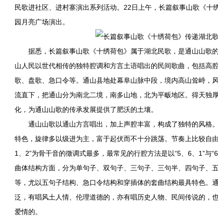
民歌进社区、进村寨演出系列活动。22日上午，长篇叙事山歌《十
园月亮广场演出。
据悉，长篇叙事山歌《十绣荷包》属于湖北民歌，是通山山歌
山人民以世代相传的独特腔调和方言土语唱出的民间歌曲，包括高
歌、盘歌、急口令等。通山县地处幕阜山脉中段，境内高山耸峙，
流直下，把通山分为南北二境，南多山地，北为平畈地区。得天独
化，为通山山歌的传承发展提供了肥沃的土壤。
通山山歌以通山方言唱出，加上声腔丰富，构成了独特的风格
特色，旋律多以级进为主，富于起伏而不十分跳荡。节奏上比较自由
1、2”为骨干音的徵调式最多，最常见的行腔方法是以“5、6、1”与“
曲体结构方面，分为单句子、双句子、三句子、三句半、四句子、
等，尤以五句子结构、急口令结构和穿插体的套曲结构最具特色。
泛，有唱风土人情、伦理道德的，亦有唱历史人物、民间传说的，
爱情的。