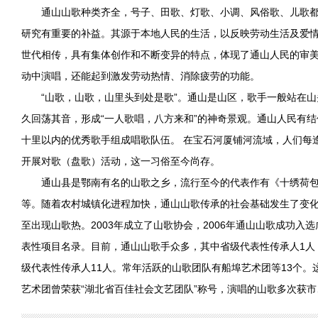
通山山歌种类齐全，号子、田歌、灯歌、小调、风俗歌、儿歌
研究有重要的补益。其源于本地人民的生活，以反映劳动生活及爱
世代相传，具有集体创作和不断变异的特点，体现了通山人民的审
动中演唱，还能起到激发劳动热情、消除疲劳的功能。
“山歌，山歌，山里头到处是歌”。通山是山区，歌手一般站在
久回荡其音，形成“一人歌唱，八方来和”的神奇景观。通山人民有
十里以内的优秀歌手组成唱歌队伍。 在宝石河厦铺河流域，人们每
开展对歌（盘歌）活动，这一习俗至今尚存。
通山县是鄂南有名的山歌之乡，流行至今的代表作有《十绣荷
等。随着农村城镇化进程加快，通山山歌传承的社会基础发生了变
至出现山歌热。2003年成立了山歌协会，2006年通山山歌成功入
表性项目名录。目前，通山山歌手众多，其中省级代表性传承人1人
级代表性传承人11人。常年活跃的山歌团队有船埠艺术团等13个。
艺术团曾荣获“湖北省百佳社会文艺团队”称号，演唱的山歌多次