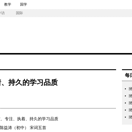
教学
国学
专访
国际
每
着、持久的学习品质
[
[
[
[
[
益涛（初中） 宋词五首