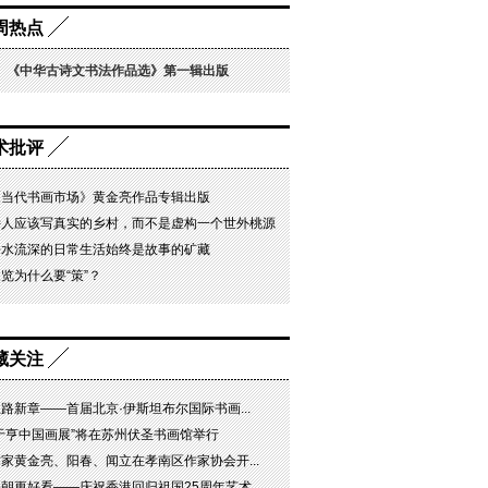
周热点
《中华古诗文书法作品选》第一辑出版
术批评
《当代书画市场》黄金亮作品专辑出版
诗人应该写真实的乡村，而不是虚构一个世外桃源
静水流深的日常生活始终是故事的矿藏
览为什么要“策”？
藏关注
路新章——首届北京·伊斯坦布尔国际书画...
“于亨中国画展”将在苏州伏圣书画馆举行
家黄金亮、阳春、闻立在孝南区作家协会开...
朝更好看——庆祝香港回归祖国25周年艺术...