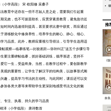
小学高段） 宋·欧阳修 采桑子
书法教育中还存在一些不尽如人意之处，需要我们引起重
短期见效，也不可拔苗助长，应贯穿素质教育，避免急功近
推
在短时间内迅速得到提高，甚至要求比赛中获奖，而应通过
生于潜移默化中修身养性，培养学生的耐心、静心、细心、
的学习品质。此外，教师应重视引导得法，引导学生选用适
读帖观察—临摹练笔—比较差距—弥补纠正”这五个步骤引导
学生要注重碑帖临摹，抓好基础训练，循序渐进，坚持不
《惊
，爱它一生，受益终身。当然，在教学过程中，要创新教学
、美观的重要性，让学生了解汉字的结构美，以故事形式阐
的兴趣，提高学习书法的主动性。与此同时，课后还可以安
品参加各类大赛等来帮助学生更深刻地感受书法文化的魅
。
奈良
泽（小学低段） 唐诗数首