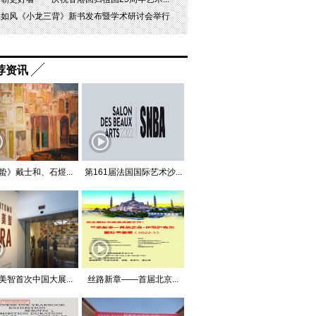
杨如风《小龙三背》新书发布暨学术研讨会举行
荐资讯
蛰》戴士和、石煜...
第161届法国国际艺术沙...
美智首次中国大展...
丝路新章——首届北京...