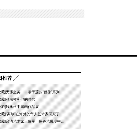
日推荐
收藏
]
无琢之美——读于莲的“佛像”系列
收藏
]
张宗祥和他的时代
收藏
]
钱永根中国画作品展
收藏
]
“离散”在海外的华人艺术家回家了
收藏
]
台湾艺术家王侠军：用瓷艺展现中...