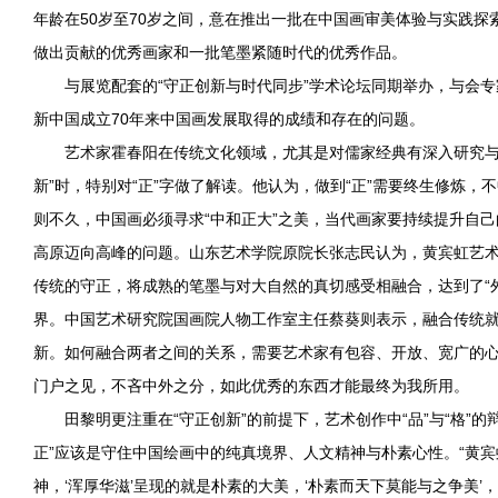
年龄在50岁至70岁之间，意在推出一批在中国画审美体验与实践探
做出贡献的优秀画家和一批笔墨紧随时代的优秀作品。
与展览配套的“守正创新与时代同步”学术论坛同期举办，与会
新中国成立70年来中国画发展取得的成绩和存在的问题。
艺术家霍春阳在传统文化领域，尤其是对儒家经典有深入研究与
新”时，特别对“正”字做了解读。他认为，做到“正”需要终生修炼，
则不久，中国画必须寻求“中和正大”之美，当代画家要持续提升自
高原迈向高峰的问题。山东艺术学院原院长张志民认为，黄宾虹艺
传统的守正，将成熟的笔墨与对大自然的真切感受相融合，达到了“
界。中国艺术研究院国画院人物工作室主任蔡葵则表示，融合传统
新。如何融合两者之间的关系，需要艺术家有包容、开放、宽广的
门户之见，不吝中外之分，如此优秀的东西才能最终为我所用。
田黎明更注重在“守正创新”的前提下，艺术创作中“品”与“格”的
正”应该是守住中国绘画中的纯真境界、人文精神与朴素心性。“黄
神，‘浑厚华滋’呈现的就是朴素的大美，‘朴素而天下莫能与之争美’