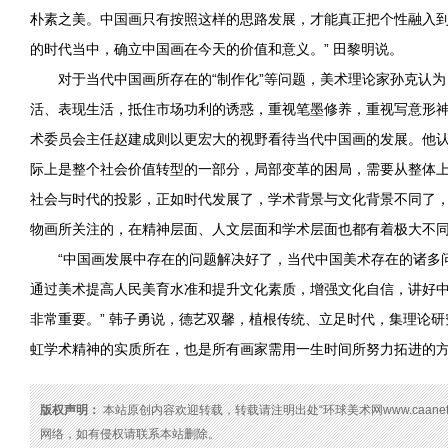
朴素之美。中国画只有按照这样的思路发展，才能真正把个性融入
的时代当中，确立中国画在今天的价值和意义。” 田黎明说。
对于当代中国画所存在的“制作化”等问题，美术理论家孙克认
活、表现生活，抵住市场功利的诱惑，重视笔墨修养，重视写意形
术委员会主任赵建成则以更宏大的视野看待当代中国
画的
发展。他
际上是整个社会价值转型的一部分，局部变革的困局，需要从整体
社会与时代的投影，正如时代发展了，学术背景与文化背景不同了
物画所关注的，在精神层面、人文层面和学术层面也都有着极大不
“中国画发展中存在的问题解决好了，当代中国美术存在的诸多
通过美术提高人民美育水准和提升文化素质，增强文化自信，讲好
非常重要。” 韩子勇说，德艺双馨，植根传统、立足时代，集理论
虹学术精神的实质所在，也是所有画家需用一生时间所努力拓进的方
版权声明：
本站原创内容欢迎转载，转载请注明出处“环球美术网www.caanet
网络，如有侵权请联系本站删除。