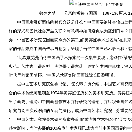
敦煌之梦——母亲的祈祷（国画） 138×136厘米 1
中国
画发展所面临的时代命题是什么？
中国
画要给社会输出怎
样的形式与当代社会产生关联？写意精神如何避免成为空洞口号？
办、中国艺术研究院国画院承办的第二届“黄宾虹学术提名展”在北京
家的作品兼具中国画传承与
创新
，呈现了当代中国画艺术语言和面
“此次展览是当今中国画学术探索的一次集中展现，这些作品均
典范。艺术家们讲造型，讲笔墨，讲意蕴，遵循艺术创作规律，深
时代里的家国情怀。”中国艺术研究院国画院院长田黎明说。
据中国艺术研究院党委书记、院长韩子勇介绍，中国艺术研究
合的学术传统可追溯至1954年黄宾虹任所长的美术研究所。黄宾虹
出了画史、理论和中国画创作技术并行研究的理念，并组织全国知
研究与绘画实践创作的互动与深化，成为中国艺术研究院十分重要的学
年，中国艺术研究院美术研究所举办首届“黄宾虹学术提名奖”展览
很大影响，当时参展的100余位艺术家现已成为当前中国国画界的