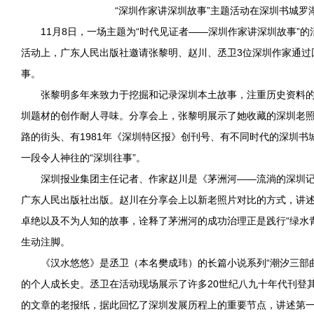
“
深圳作家
讲深圳故事”主题活动在深圳书城罗
11月8日，一场主题为“时代见证者——深圳作家讲深圳故事”
活动上，广东人民出版社邀请张黎明、赵川、丞卫3位深圳作家通过
事。
张黎明多年来致力于挖掘和记录深圳本土故事，注重历史资料
圳题材的创作耐人寻味。分享会上，张黎明展示了她收藏的深圳老照片
路的街头、有1981年《深圳特区报》创刊号、有不同时代的深圳书
一段令人神往的“深圳往事”。
深圳报业集团主任记者、作家赵川是《茅洲河——流淌的深圳
广东人民出版社出版。赵川在分享会上以新老照片对比的方式，讲
卓绝以及不为人知的故事，诠释了茅洲河的成功治理正是践行“绿水
生动注脚。
《汉水悠悠》是丞卫（本名樊成玮）的长篇小说系列“潮汐三部
的个人成长史。丞卫在活动现场展示了许多20世纪八九十年代刊登
的文章的老报纸，据此回忆了深圳发展历程上的重要节点，讲述第一