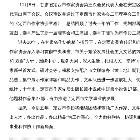
11月8日，甘肃省定西市作家协会第三次会员代表大会在安定区
代表出席了会议。会议审议并通过了定西市作家协会二届理事会工
的《定西市作家协会章程》，总结回顾了过去十年的工作，规划部
蓝图，选举产生了新一届理事会和主席团，选举丁陆军为市作协主
过去10年，在甘肃省作协的精心指导下，在定西市委宣传部和
作家协会深入学习贯彻中央和省、市关于繁荣发展社会主义文艺的方
和“双百”方针，围绕中心，服务大局，深入生活，扎根人民，坚持“
家新书首发式、研讨会等，积极支持配合市文联编办《黄土地》期
品选，集中展示作家阵容和精品力作，文学队伍进一步发展壮大，
统计，十年来，定西市作家先后出版长篇小说或中短篇小说集17部、
他题材作品集27部，有力推进了定西市文学事业的发展。
据悉，今后五年，定西市作协将继续团结和带领广大作家、文学
出人才，多出作品，多出精品”为工作重心，全力做好联络、协调和
事业和作协工作新局面。