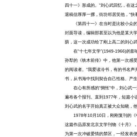
四十一》形成的。”刘心武回忆，在这
退稿信厚厚一摞，街坊邻居笑他，“快
《第四十一》在当时是比较小众
封面导读，编辑部甚至以为他是某大学
荫，这一次成功给了刚上高二的刘心
在“十七年文学”(1949-196
孙犁的《铁木前传》中，他第一次感受
的阅读者。“我爱读冷书，有的书名声
书，从书海中找到契合自己性格、产生
在心有所感的“惆怅”中，刘心武
遍布各个报刊。直到1977年，短篇小
刘心武的名字开始真正被大众知晓，
1978年10月10日，刚刚复刊
这篇作品原发北京文学刊物《十月》，
为第一次冲破爱情的禁区，一经发表便