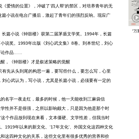
说《爱情的位置》，冲破了‘四人帮’的禁区，对培养青年的无
这篇小说在电台广播后，激起了青年们的强烈反响。现应广
“万
，长篇小说《钟鼓楼》获第二届茅盾文学奖。1994年，长篇
小说奖。1993年出版《刘心武文集》8卷。到本世纪，刘心
评论作品……
觉醒，《钟鼓楼》才是叙述策略的觉醒
只有先从头到尾的构思一遍，要写些什么，要怎么写，心里
，刘心武认为，写小说，尤其是长篇小说，必须要有一定的
武的名字一夜走红，最多的时候，他一天能收到三麻袋信
文学性并不是很强，之所以影响颇大，只是因为他是那个时
。“这个作品放到现在来看，文本僵硬、文学性差，但我当时
1919年以来的新文化、‘17年文化’、外国文化这四种文化
代和这四种文化的关系，这些文化里有很多优秀的营养和价