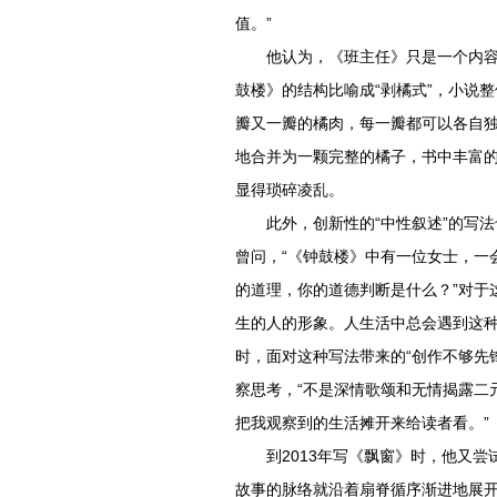
值。”
他认为，《班主任》只是一个内
鼓楼》的结构比喻成“剥橘式”，小说
瓣又一瓣的橘肉，每一瓣都可以各自
地合并为一颗完整的橘子，书中丰富
显得琐碎凌乱。
此外，创新性的“中性叙述”的写
曾问，“《钟鼓楼》中有一位女士，一
的道理，你的道德判断是什么？”对于
生的人的形象。人生活中总会遇到这种
时，面对这种写法带来的“创作不够先
察思考，“不是深情歌颂和无情揭露二
把我观察到的生活摊开来给读者看。”
到2013年写《飘窗》时，他又尝
故事的脉络就沿着扇脊循序渐进地展