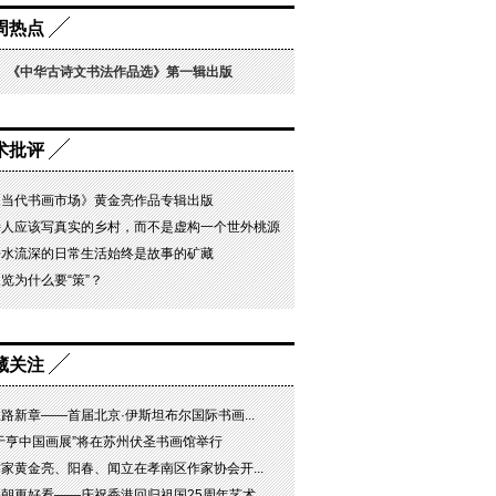
周热点
《中华古诗文书法作品选》第一辑出版
术批评
《当代书画市场》黄金亮作品专辑出版
诗人应该写真实的乡村，而不是虚构一个世外桃源
静水流深的日常生活始终是故事的矿藏
览为什么要“策”？
藏关注
路新章——首届北京·伊斯坦布尔国际书画...
“于亨中国画展”将在苏州伏圣书画馆举行
家黄金亮、阳春、闻立在孝南区作家协会开...
朝更好看——庆祝香港回归祖国25周年艺术...