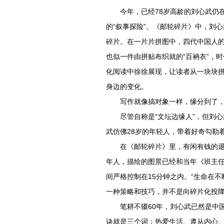
今年，已经78岁高龄的刘心武仍
的“叙事探险”。《邮轮碎片》中，刘心
碎片。在一片片拼图中，四代中国人
也似一件由拼贴布织就的“百衲衣”，
化阅读中徐徐展现，让读者从一块块
身边的变化。
写作就像搞对象一样，缘分到了
尽管自称是“文坛边缘人”，但刘心
武仿佛28岁的年轻人，带着好奇勾勒
在《邮轮碎片》里，有闲有钱的退
年人，描绘的图景已经和当年《班主任
间严格控制在15分钟之内。“生命在
一种策略和技巧，并不是向碎片化投降
笔耕不辍60年，刘心武已然是中国
诀就是三个词：热爱生活、遵从内心、