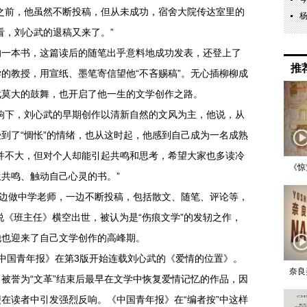
之前，他虽然不断投稿，但从未成功，宿舍大院传达室里的
看，刘心武的退稿又来了。”
的一本书，这篇读后的随笔出乎意料地成功发表，还登上了
推
的教授，用宣纸、墨笔寄信望他“不吝赐稿”。无心插柳柳成
武莫大的鼓舞，也开启了他一生的文学创作之路。
6)的影响下，刘心武的早期创作以清新自然的文风为主，他说，从
到了“惆怅”的情绪，也从这时起，他感到自己成为一名成熟
并不大，但对个人却能引起共鸣和思考，希望大家也多读冷
《惊
共鸣、触动自己心灵的书。”
一边做中学老师，一边不断投稿，包括散文、随笔、评论等，
说《班主任》横空出世，被认为是“伤痕文学”的发轫之作，
他也迎来了自己文学创作的高峰期。
的《中国青年报》在第3版开始连载刘心武的《爱情的位置》。
奈良
被誉为“文革”结束后最早在文学中恢复爱情记忆的作品，因
在读者中引发强烈反响。《中国青年报》在“编者按”中这样