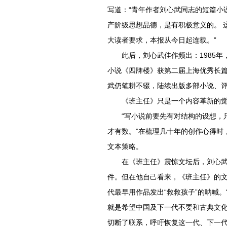
写道：“青年作者刘心武同志的短篇小
产阶级思想品德，是有积极意义的。 
大读者要求，本报从今日起连载。”
此后，刘心武佳作频出：1985年
小说《四牌楼》获第二届上海优秀长篇
武仍笔耕不辍，陆续出版多部小说、
《班主任》只是一个内容革新的
“写小说前要先有对结构的设想，
才有数。”在梳理几十年的创作心得时
文本策略。
在《班主任》震惊文坛后，刘心
件。但在他自己看来，《班主任》的
代最早用作品发出“救救孩子”的呐喊
就是希望中国及下一代不要和古典文化、
切断了联系，呼吁恢复这一代、下一