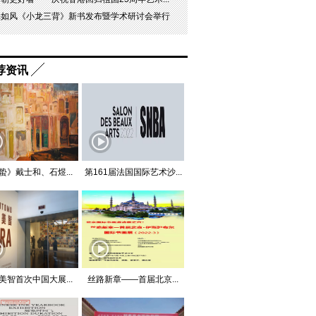
杨如风《小龙三背》新书发布暨学术研讨会举行
荐资讯
蛰》戴士和、石煜...
第161届法国国际艺术沙...
美智首次中国大展...
丝路新章——首届北京...