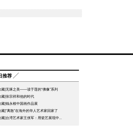
日推荐
收藏
]
无琢之美——读于莲的“佛像”系列
收藏
]
张宗祥和他的时代
收藏
]
钱永根中国画作品展
收藏
]
“离散”在海外的华人艺术家回家了
收藏
]
台湾艺术家王侠军：用瓷艺展现中...