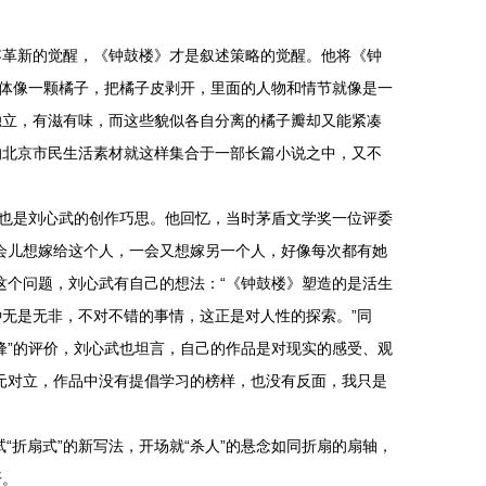
容革新的觉醒，《钟鼓楼》才是叙述策略的觉醒。他将《钟
整体像一颗橘子，把橘子皮剥开，里面的人物和情节就像是一
独立，有滋有味，而这些貌似各自分离的橘子瓣却又能紧凑
的北京市民生活素材就这样集合于一部长篇小说之中，又不
法也是刘心武的创作巧思。他回忆，当时茅盾文学奖一位评委
会儿想嫁给这个人，一会又想嫁另一个人，好像每次都有她
这个问题，刘心武有自己的想法：“《钟鼓楼》塑造的是活生
无是无非，不对不错的事情，这正是对人性的探索。”同
锋”的评价，刘心武也坦言，自己的作品是对现实的感受、观
元对立，作品中没有提倡学习的榜样，也没有反面，我只是
试“折扇式”的新写法，开场就“杀人”的悬念如同折扇的扇轴，
开。