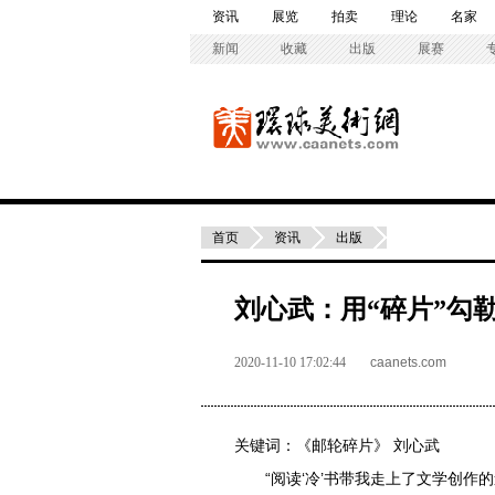
资讯
展览
拍卖
理论
名家
新闻
收藏
出版
展赛
首页
资讯
出版
刘心武：用“碎片”勾
2020-11-10 17:02:44
caanets.com
关键词：
《邮轮碎片》
刘心武
“阅读‘冷’书带我走上了文学创作的