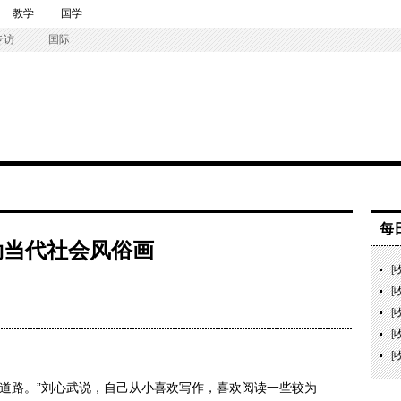
教学
国学
专访
国际
每
勒当代社会风俗画
[
[
[
[
[
道路。”
刘心武
说，自己从小喜欢写作，喜欢阅读一些较为