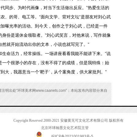
代同步、为时代画像，对当下生活做出反应。”热爱生活的
农、的哥、电工等。“面向文学、背对文坛”是朋友对刘心武
增加曝光率的活动。到今天，创作之于刘心武，已经是一件
的身份是退休金领取者。”刘心武笑言，对他来说，写作就像
自然就开始流动出你的文本，小说也就写完了。”
和生命活力，经常操练。一场讲座看看我能不能讲下来。”说
是一个很渺小的存在，没有不得了的成绩，但是我特殊：始
到大，我愿意当一个‘靶子’，从个案角度，供大家批判。”
出处“环球美术网www.caanets.com”；本站发布内容部分来自
Copyright Reserved 2000-2021
安徽黄无可文化艺术有限公司 版权所有
北京环球翰墨文化艺术院主管
皖ICP备2021001983号-5