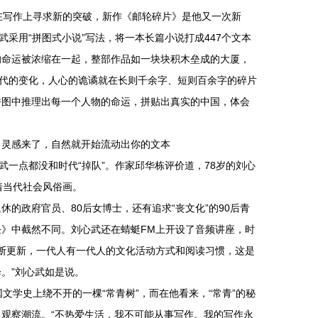
在写作上寻求新的突破，新作《邮轮碎片》是他又一次新
武采用“拼图式小说”写法，将一本长篇小说打成447个文本
的命运被浓缩在一起，整部作品如一块块积木垒成的大厦，
时代的变化，人心的诡谲就在长则千余字、短则百余字的碎片
拼图中推理出每一个人物的命运，拼贴出真实的中国，体会
，灵感来了，自然就开始流动出你的文本
武一点都没和时代“掉队”。作家邱华栋评价道，78岁的刘心
着当代社会风俗画。
休的政府官员、80后女博士，还有追求“丧文化”的90后青
》中截然不同。刘心武还在蜻蜓FM上开设了音频讲座，时
不断更新，一代人有一代人的文化活动方式和阅读习惯，这是
。”刘心武如是说。
文学史上绕不开的一棵“常青树”，而在他看来，“常青”的秘
观察潮流。“不热爱生活，我不可能从事写作。我的写作永