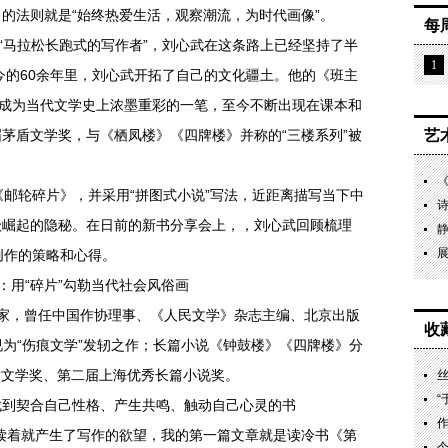
的法则就是“始终热爱生活，观察潮流，为时代画像”。
每
个“马拉松长跑式的写作者”，刘心武在这条路上已经坚持了半
1
至今的60余年里，刘心武开拓了自己的文化疆土。他的《班主
，成为当代文学史上浓墨重彩的一笔，至今不断出现在课本和
茅盾文学奖，与《栖凤楼》《四牌楼》并称的“三楼系列”被
艺
《邮轮碎片》
，并采用“拼图式小说”写法，近距离描写当下中
级崛起的隐秘。在日前的新书分享会上，，刘心武回顾梳理
展
创作的策略和心得。
作家，曾任中国作协理事、《人民文学》杂志主编、北京出版
收
为“伤痕文学”发轫之作；长篇小说《钟鼓楼》《四牌楼》分
盾文学奖、第二届上海优秀长篇小说奖。
丝
找到契合自己性格、产生共鸣、触动自己心灵的书
作
读着就产生了写作的欲望，我的第一篇文章就是读冷书《第
今