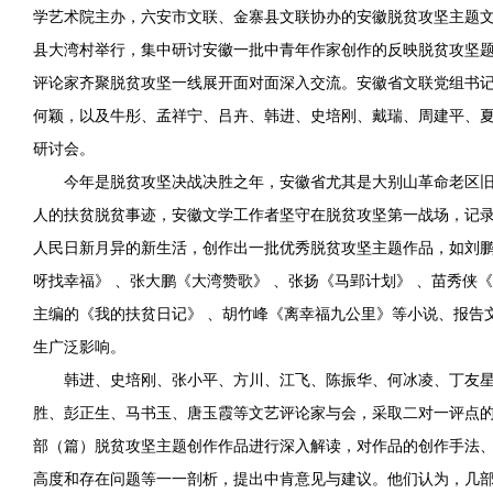
学艺术院主办，六安市文联、金寨县文联协办的安徽
脱贫攻坚
主题
县大湾村举行，集中研讨安徽一批中青年作家创作的反映脱贫攻坚
评论家齐聚脱贫攻坚一线展开面对面深入交流。安徽省文联党组书
何颖，以及牛彤、孟祥宁、吕卉、韩进、史培刚、戴瑞、周建平、
研讨会。
今年是脱贫攻坚决战决胜之年，安徽省尤其是大别山革命老区
人的扶贫脱贫事迹，安徽文学工作者坚守在脱贫攻坚第一战场，记
人民日新月异的新生活，创作出一批优秀脱贫攻坚主题作品，如刘鹏
呀找幸福》 、张大鹏《大湾赞歌》 、张扬《马郢计划》 、苗秀侠
主编的《我的扶贫日记》 、胡竹峰《离幸福九公里》等小说、报告
生广泛影响。
韩进、史培刚、张小平、方川、江飞、陈振华、何冰凌、丁友
胜、彭正生、马书玉、唐玉霞等文艺评论家与会，采取二对一评点的
部（篇）脱贫攻坚主题创作作品进行深入解读，对作品的创作手法
高度和存在问题等一一剖析，提出中肯意见与建议。他们认为，几