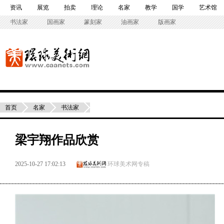
资讯
展览
拍卖
理论
名家
教学
国学
艺术馆
书法家
国画家
篆刻家
油画家
版画家
首页
名家
书法家
梁宇翔作品欣赏
2025-10-27 17:02:13
环球美术网专稿